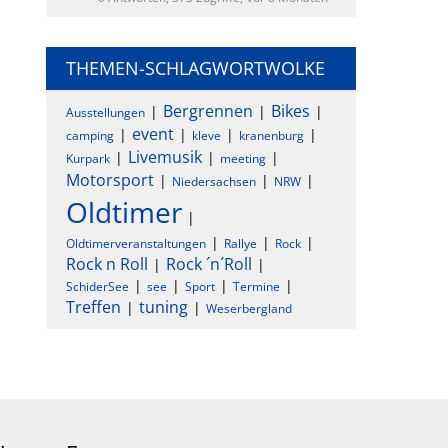
THEMEN-SCHLAGWORTWOLKE
Bergrennen
Bikes
Ausstellungen
event
camping
kleve
kranenburg
Livemusik
Kurpark
meeting
Motorsport
Niedersachsen
NRW
Oldtimer
Oldtimerveranstaltungen
Rallye
Rock
Rock n Roll
Rock ´n´Roll
SchiderSee
see
Sport
Termine
Treffen
tuning
Weserbergland