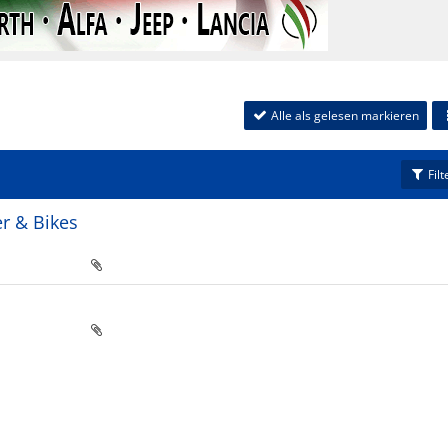
Alle als gelesen markieren
Filt
er & Bikes