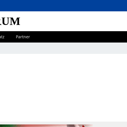
RUM
atz
Partner