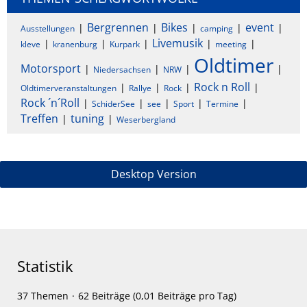
Bergrennen
Bikes
event
Ausstellungen
camping
Livemusik
kleve
kranenburg
Kurpark
meeting
Oldtimer
Motorsport
Niedersachsen
NRW
Rock n Roll
Oldtimerveranstaltungen
Rallye
Rock
Rock ´n´Roll
SchiderSee
see
Sport
Termine
Treffen
tuning
Weserbergland
Desktop Version
Statistik
37 Themen
62 Beiträge (0,01 Beiträge pro Tag)