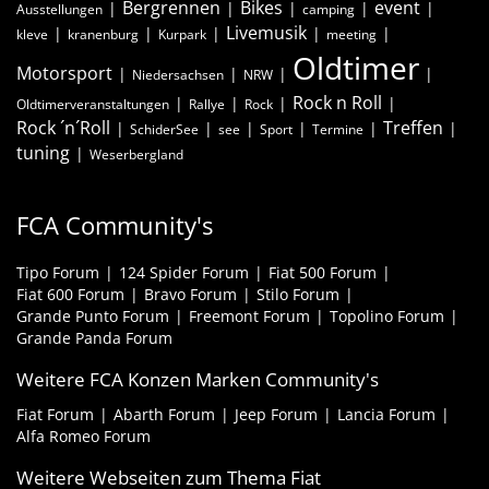
Bergrennen
Bikes
event
Ausstellungen
camping
Livemusik
kleve
kranenburg
Kurpark
meeting
Oldtimer
Motorsport
Niedersachsen
NRW
Rock n Roll
Oldtimerveranstaltungen
Rallye
Rock
Rock ´n´Roll
Treffen
SchiderSee
see
Sport
Termine
tuning
Weserbergland
FCA Community's
Tipo Forum
124 Spider Forum
Fiat 500 Forum
Fiat 600 Forum
Bravo Forum
Stilo Forum
Grande Punto Forum
Freemont Forum
Topolino Forum
Grande Panda Forum
Weitere FCA Konzen Marken Community's
Fiat Forum
Abarth Forum
Jeep Forum
Lancia Forum
Alfa Romeo Forum
Weitere Webseiten zum Thema Fiat