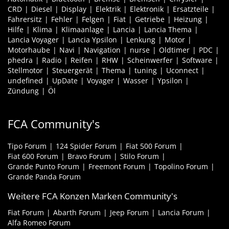
CRD
Diesel
Display
Elektrik
Elektronik
Ersatzteile
Fahrersitz
Fehler
Felgen
Fiat
Getriebe
Heizung
Hilfe
Klima
Klimaanlage
Lancia
Lancia Thema
Lancia Voyager
Lancia Ypsilon
Lenkung
Motor
Motorhaube
Navi
Navigation
nurse
Oldtimer
PDC
phedra
Radio
Reifen
RHW
Scheinwerfer
Software
Stellmotor
Steuergerät
Thema
tuning
Uconnect
undefined
UpDate
Voyager
Wasser
Ypsilon
Zündung
Öl
FCA Community's
Tipo Forum
124 Spider Forum
Fiat 500 Forum
Fiat 600 Forum
Bravo Forum
Stilo Forum
Grande Punto Forum
Freemont Forum
Topolino Forum
Grande Panda Forum
Weitere FCA Konzen Marken Community's
Fiat Forum
Abarth Forum
Jeep Forum
Lancia Forum
Alfa Romeo Forum