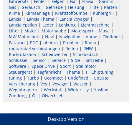
Fahrersitz
Fehler
Felgen
Fiat
Flavia
Garmin
Gas
Geräusch
Getriebe
Heizung
Hilfe
Karten
Klima
Klimaanlage
Kraftstoffpumpe
Kühlergrill
Lancia
Lancia Thema
Lancia Voyager
Lancia Ypsilon
Leder
Lenkung
Lichtmaschine
Lifter
Motor
Motorhaube
Motorsport
Musa
MW Motorsport
Navi
Navigation
nurse
Oldtimer
Paravan
PDC
phedra
Problem
Radio
radio kabel verbindungen
Reifen
RHW
Rückrufaktion
Scheinwerfer
Schiebedach
Schlüssel
Sensor
Service
Sitze
Sitzreihe
Software
Space Drive
Sport
Stellmotor
Steuergerät
Tagfahrlicht
Thema
TT Chiptuning
tuning
Turbo
Uconnect
undefined
UpDate
Versicherung
Ves
Voyager
Wasser
Wegfahrsperre
Werkstatt
Winter
y
Ypsilon
Zündung
Öl
Ölwechsel
Desktop Version