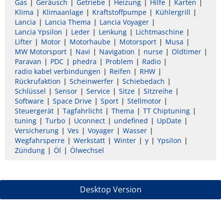
Gas
Geräusch
Getriebe
Heizung
Hilfe
Karten
Klima
Klimaanlage
Kraftstoffpumpe
Kühlergrill
Lancia
Lancia Thema
Lancia Voyager
Lancia Ypsilon
Leder
Lenkung
Lichtmaschine
Lifter
Motor
Motorhaube
Motorsport
Musa
MW Motorsport
Navi
Navigation
nurse
Oldtimer
Paravan
PDC
phedra
Problem
Radio
radio kabel verbindungen
Reifen
RHW
Rückrufaktion
Scheinwerfer
Schiebedach
Schlüssel
Sensor
Service
Sitze
Sitzreihe
Software
Space Drive
Sport
Stellmotor
Steuergerät
Tagfahrlicht
Thema
TT Chiptuning
tuning
Turbo
Uconnect
undefined
UpDate
Versicherung
Ves
Voyager
Wasser
Wegfahrsperre
Werkstatt
Winter
y
Ypsilon
Zündung
Öl
Ölwechsel
Desktop Version