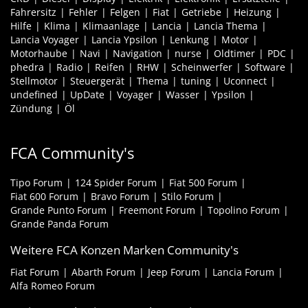
Fahrersitz
Fehler
Felgen
Fiat
Getriebe
Heizung
Hilfe
Klima
Klimaanlage
Lancia
Lancia Thema
Lancia Voyager
Lancia Ypsilon
Lenkung
Motor
Motorhaube
Navi
Navigation
nurse
Oldtimer
PDC
phedra
Radio
Reifen
RHW
Scheinwerfer
Software
Stellmotor
Steuergerät
Thema
tuning
Uconnect
undefined
UpDate
Voyager
Wasser
Ypsilon
Zündung
Öl
FCA Community's
Tipo Forum
124 Spider Forum
Fiat 500 Forum
Fiat 600 Forum
Bravo Forum
Stilo Forum
Grande Punto Forum
Freemont Forum
Topolino Forum
Grande Panda Forum
Weitere FCA Konzen Marken Community's
Fiat Forum
Abarth Forum
Jeep Forum
Lancia Forum
Alfa Romeo Forum