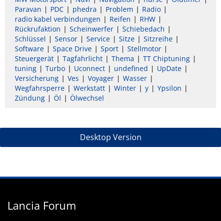
Paravan
PDC
phedra
Problem
Radio
radio kabel verbindungen
Reifen
RHW
Rückrufaktion
Scheinwerfer
Schiebedach
Schlüssel
Sensor
Service
Sitze
Sitzreihe
Software
Space Drive
Sport
Stellmotor
Steuergerät
Tagfahrlicht
Thema
TT Chiptuning
tuning
Turbo
Uconnect
undefined
UpDate
Versicherung
Ves
Voyager
Wasser
Wegfahrsperre
Werkstatt
Winter
y
Ypsilon
Zündung
Öl
Ölwechsel
Desktop Version
Lancia Forum