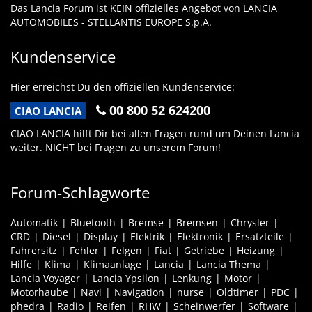
Das Lancia Forum ist KEIN offizielles Angebot von LANCIA
AUTOMOBILES - STELLANTIS EUROPE S.p.A.
Kundenservice
Hier erreichst Du den offiziellen Kundenservice:
00 800 52 624200
CIAO LANCIA
CIAO LANCIA hilft Dir bei allen Fragen rund um Deinen Lancia
weiter. NICHT bei Fragen zu unserem Forum!
Forum-Schlagworte
Automatik
Bluetooth
Bremse
Bremsen
Chrysler
CRD
Diesel
Display
Elektrik
Elektronik
Ersatzteile
Fahrersitz
Fehler
Felgen
Fiat
Getriebe
Heizung
Hilfe
Klima
Klimaanlage
Lancia
Lancia Thema
Lancia Voyager
Lancia Ypsilon
Lenkung
Motor
Motorhaube
Navi
Navigation
nurse
Oldtimer
PDC
phedra
Radio
Reifen
RHW
Scheinwerfer
Software