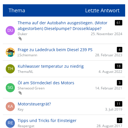
Thema
Letzte Antwort
Thema auf der Autobahn ausgestiegen. (Motor
61
abgestorben) Dieselpumpe? Drosselklappe?
Duker
25. November 2024
Frage zu Ladedruck beim Diesel 239 PS
4
J.Schiemann
28. Februar 2023
Kuhlwasser temperatur zu niedrig
18
ThemaNL
4. August 2022
Öl am Stirndeckel des Motors
3
Sherwood Green
14. Februar 2021
Motorsteuergrät?
11
Kay
3. Juli 2019
Tipps und Tricks für Einsteiger
7
Reapergat
28. August 2017