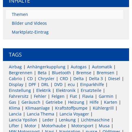
INHALTE
Themen
Bilder und Videos
Marktplatz-Eintrag
TAGS
Airbag
Anhängerkupplung
Autogas
Automatik
Bergrennen
Beta
Bluetooth
Bremse
Bremsen
Cabrio
CD
Chrysler
CRD
Delta
Delta 3
Diesel
Display
DPF
DRL
DVD
ecu
Einparkhilfe
Einstellung
Elektrik
Elektronik
Ersatzteile
Fahrersitz
Fehler
Felgen
Fiat
Flavia
Garmin
Gas
Geräusch
Getriebe
Heizung
Hilfe
Karten
Klima
Klimaanlage
Kraftstoffpumpe
Kühlergrill
Lancia
Lancia Thema
Lancia Voyager
Lancia Ypsilon
Leder
Lenkung
Lichtmaschine
Lifter
Motor
Motorhaube
Motorsport
Musa
MW Motorsport
Navi
Navigation
nurse
Oldtimer