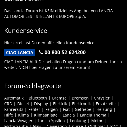
Das Lancia Forum ist KEIN offizielles Angebot von LANCIA
AUTOMOBILES - STELLANTIS EUROPE S.p.A.
Kundenservice
Hier erreichst Du den offiziellen Kundenservice:
00 800 52 624200
CIAO LANCIA
CIAO LANCIA hilft Dir bei allen Fragen rund um Deinen Lancia
weiter. NICHT bei Fragen zu unserem Forum!
Forum-Schlagworte
Automatik
Bluetooth
Bremse
Bremsen
Chrysler
CRD
Diesel
Display
Elektrik
Elektronik
Ersatzteile
Fahrersitz
Fehler
Felgen
Fiat
Getriebe
Heizung
Hilfe
Klima
Klimaanlage
Lancia
Lancia Thema
Lancia Voyager
Lancia Ypsilon
Lenkung
Motor
Motorhaube
Navi
Navigation
nurse
Oldtimer
PDC