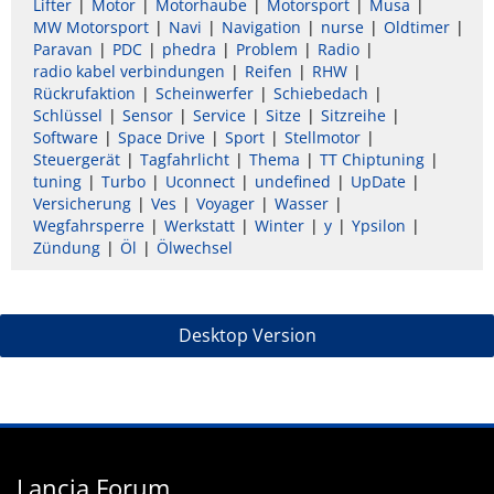
Lifter
Motor
Motorhaube
Motorsport
Musa
MW Motorsport
Navi
Navigation
nurse
Oldtimer
Paravan
PDC
phedra
Problem
Radio
radio kabel verbindungen
Reifen
RHW
Rückrufaktion
Scheinwerfer
Schiebedach
Schlüssel
Sensor
Service
Sitze
Sitzreihe
Software
Space Drive
Sport
Stellmotor
Steuergerät
Tagfahrlicht
Thema
TT Chiptuning
tuning
Turbo
Uconnect
undefined
UpDate
Versicherung
Ves
Voyager
Wasser
Wegfahrsperre
Werkstatt
Winter
y
Ypsilon
Zündung
Öl
Ölwechsel
Desktop Version
Lancia Forum