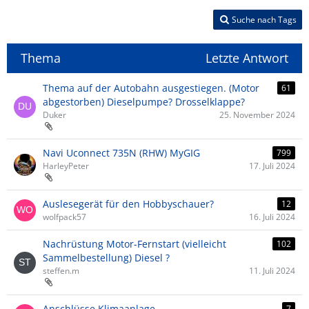
Suche nach Tags
Thema
Letzte Antwort
Thema auf der Autobahn ausgestiegen. (Motor
61
abgestorben) Dieselpumpe? Drosselklappe?
Duker
25. November 2024
Navi Uconnect 735N (RHW) MyGIG
799
HarleyPeter
17. Juli 2024
Auslesegerät für den Hobbyschauer?
12
wolfpack57
16. Juli 2024
Nachrüstung Motor-Fernstart (vielleicht
102
Sammelbestellung) Diesel ?
steffen.m
11. Juli 2024
Anschlüsse Klimaanlage
7