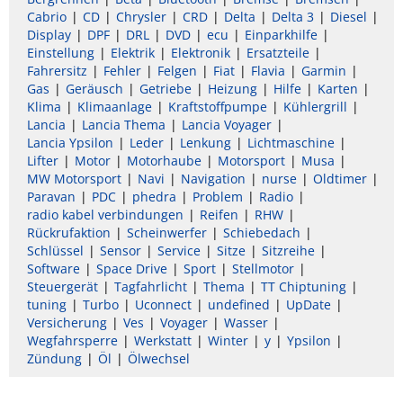
Cabrio
CD
Chrysler
CRD
Delta
Delta 3
Diesel
Display
DPF
DRL
DVD
ecu
Einparkhilfe
Einstellung
Elektrik
Elektronik
Ersatzteile
Fahrersitz
Fehler
Felgen
Fiat
Flavia
Garmin
Gas
Geräusch
Getriebe
Heizung
Hilfe
Karten
Klima
Klimaanlage
Kraftstoffpumpe
Kühlergrill
Lancia
Lancia Thema
Lancia Voyager
Lancia Ypsilon
Leder
Lenkung
Lichtmaschine
Lifter
Motor
Motorhaube
Motorsport
Musa
MW Motorsport
Navi
Navigation
nurse
Oldtimer
Paravan
PDC
phedra
Problem
Radio
radio kabel verbindungen
Reifen
RHW
Rückrufaktion
Scheinwerfer
Schiebedach
Schlüssel
Sensor
Service
Sitze
Sitzreihe
Software
Space Drive
Sport
Stellmotor
Steuergerät
Tagfahrlicht
Thema
TT Chiptuning
tuning
Turbo
Uconnect
undefined
UpDate
Versicherung
Ves
Voyager
Wasser
Wegfahrsperre
Werkstatt
Winter
y
Ypsilon
Zündung
Öl
Ölwechsel