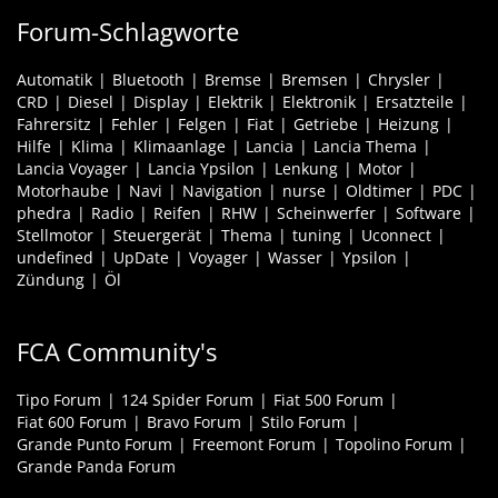
Forum-Schlagworte
Automatik
Bluetooth
Bremse
Bremsen
Chrysler
CRD
Diesel
Display
Elektrik
Elektronik
Ersatzteile
Fahrersitz
Fehler
Felgen
Fiat
Getriebe
Heizung
Hilfe
Klima
Klimaanlage
Lancia
Lancia Thema
Lancia Voyager
Lancia Ypsilon
Lenkung
Motor
Motorhaube
Navi
Navigation
nurse
Oldtimer
PDC
phedra
Radio
Reifen
RHW
Scheinwerfer
Software
Stellmotor
Steuergerät
Thema
tuning
Uconnect
undefined
UpDate
Voyager
Wasser
Ypsilon
Zündung
Öl
FCA Community's
Tipo Forum
124 Spider Forum
Fiat 500 Forum
Fiat 600 Forum
Bravo Forum
Stilo Forum
Grande Punto Forum
Freemont Forum
Topolino Forum
Grande Panda Forum