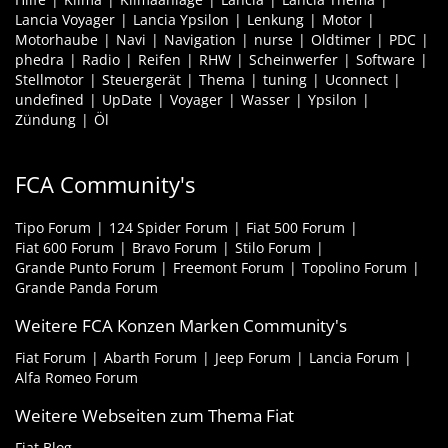
Lancia Voyager
Lancia Ypsilon
Lenkung
Motor
Motorhaube
Navi
Navigation
nurse
Oldtimer
PDC
phedra
Radio
Reifen
RHW
Scheinwerfer
Software
Stellmotor
Steuergerät
Thema
tuning
Uconnect
undefined
UpDate
Voyager
Wasser
Ypsilon
Zündung
Öl
FCA Community's
Tipo Forum
124 Spider Forum
Fiat 500 Forum
Fiat 600 Forum
Bravo Forum
Stilo Forum
Grande Punto Forum
Freemont Forum
Topolino Forum
Grande Panda Forum
Weitere FCA Konzen Marken Community's
Fiat Forum
Abarth Forum
Jeep Forum
Lancia Forum
Alfa Romeo Forum
Weitere Webseiten zum Thema Fiat
Fiat Blog