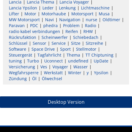
Lancia
Lancia Thema
Lancia Voyager
Lancia Ypsilon
Leder
Lenkung
Lichtmaschine
Lifter
Motor
Motorhaube
Motorsport
Musa
MW Motorsport
Navi
Navigation
nurse
Oldtimer
Paravan
PDC
phedra
Problem
Radio
radio kabel verbindungen
Reifen
RHW
Rückrufaktion
Scheinwerfer
Schiebedach
Schlüssel
Sensor
Service
Sitze
Sitzreihe
Software
Space Drive
Sport
Stellmotor
Steuergerät
Tagfahrlicht
Thema
TT Chiptuning
tuning
Turbo
Uconnect
undefined
UpDate
Versicherung
Ves
Voyager
Wasser
Wegfahrsperre
Werkstatt
Winter
y
Ypsilon
Zündung
Öl
Ölwechsel
Desktop Version