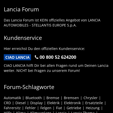
Lancia Forum
Das Lancia Forum ist KEIN offizielles Angebot von LANCIA
AUTOMOBILES - STELLANTIS EUROPE S.p.A.
Kundenservice
Hier erreichst Du den offiziellen Kundenservice:
00 800 52 624200
CIAO LANCIA
CIAO LANCIA hilft Dir bei allen Fragen rund um Deinen Lancia
weiter. NICHT bei Fragen zu unserem Forum!
Forum-Schlagworte
Automatik
Bluetooth
Bremse
Bremsen
Chrysler
CRD
Diesel
Display
Elektrik
Elektronik
Ersatzteile
Fahrersitz
Fehler
Felgen
Fiat
Getriebe
Heizung
Hilfe
Klima
Klimaanlage
Lancia
Lancia Thema