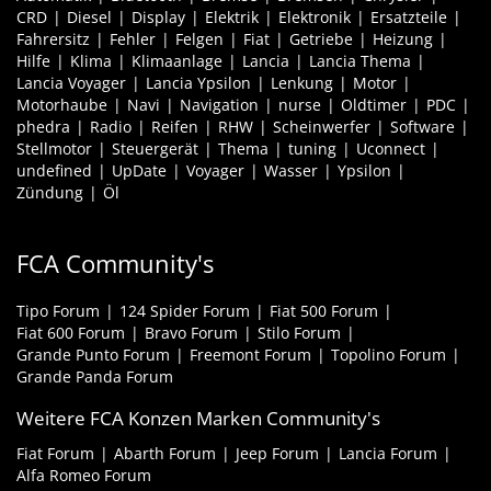
CRD
Diesel
Display
Elektrik
Elektronik
Ersatzteile
Fahrersitz
Fehler
Felgen
Fiat
Getriebe
Heizung
Hilfe
Klima
Klimaanlage
Lancia
Lancia Thema
Lancia Voyager
Lancia Ypsilon
Lenkung
Motor
Motorhaube
Navi
Navigation
nurse
Oldtimer
PDC
phedra
Radio
Reifen
RHW
Scheinwerfer
Software
Stellmotor
Steuergerät
Thema
tuning
Uconnect
undefined
UpDate
Voyager
Wasser
Ypsilon
Zündung
Öl
FCA Community's
Tipo Forum
124 Spider Forum
Fiat 500 Forum
Fiat 600 Forum
Bravo Forum
Stilo Forum
Grande Punto Forum
Freemont Forum
Topolino Forum
Grande Panda Forum
Weitere FCA Konzen Marken Community's
Fiat Forum
Abarth Forum
Jeep Forum
Lancia Forum
Alfa Romeo Forum