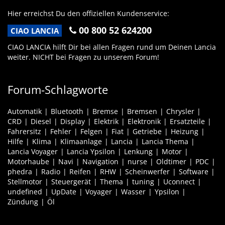
Hier erreichst Du den offiziellen Kundenservice:
00 800 52 624200
CIAO LANCIA
CIAO LANCIA hilft Dir bei allen Fragen rund um Deinen Lancia
weiter. NICHT bei Fragen zu unserem Forum!
Forum-Schlagworte
Automatik
Bluetooth
Bremse
Bremsen
Chrysler
CRD
Diesel
Display
Elektrik
Elektronik
Ersatzteile
Fahrersitz
Fehler
Felgen
Fiat
Getriebe
Heizung
Hilfe
Klima
Klimaanlage
Lancia
Lancia Thema
Lancia Voyager
Lancia Ypsilon
Lenkung
Motor
Motorhaube
Navi
Navigation
nurse
Oldtimer
PDC
phedra
Radio
Reifen
RHW
Scheinwerfer
Software
Stellmotor
Steuergerät
Thema
tuning
Uconnect
undefined
UpDate
Voyager
Wasser
Ypsilon
Zündung
Öl