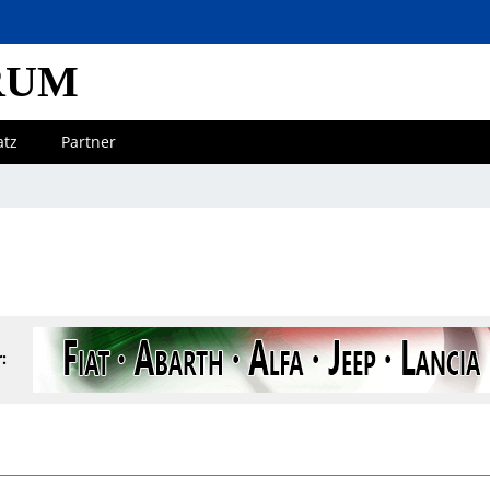
RUM
atz
Partner
: