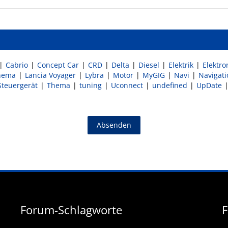
Cabrio
Concept Car
CRD
Delta
Diesel
Elektrik
Elektro
hema
Lancia Voyager
Lybra
Motor
MyGIG
Navi
Navigati
Steuergerät
Thema
tuning
Uconnect
undefined
UpDate
Forum-Schlagworte
F