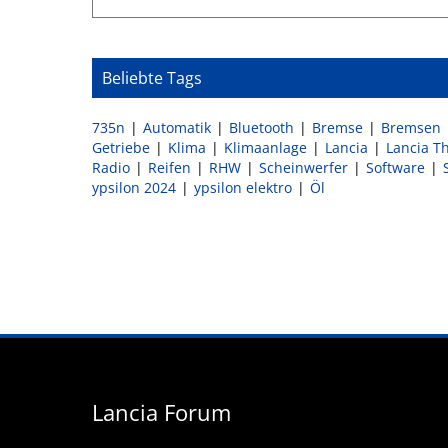
Beliebte Tags
735n
Automatik
Bluetooth
Bremse
Bremsen
Getriebe
Klima
Klimaanlage
Lancia
Lancia T
Radio
Reifen
RHW
Scheinwerfer
Software
ypsilon 2024
ypsilon elektro
Öl
Lancia Forum