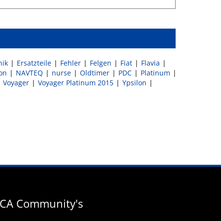
nik
Ersatzteile
Fehler
Felgen
Fiat
Flavia
on
NAVTEQ
nurse
Oldtimer
PDC
Platinum
Voyager
Voyager Platinum 2015
Ypsilon
CA Community's