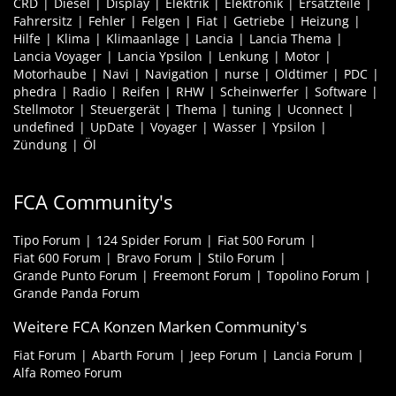
CRD
Diesel
Display
Elektrik
Elektronik
Ersatzteile
Fahrersitz
Fehler
Felgen
Fiat
Getriebe
Heizung
Hilfe
Klima
Klimaanlage
Lancia
Lancia Thema
Lancia Voyager
Lancia Ypsilon
Lenkung
Motor
Motorhaube
Navi
Navigation
nurse
Oldtimer
PDC
phedra
Radio
Reifen
RHW
Scheinwerfer
Software
Stellmotor
Steuergerät
Thema
tuning
Uconnect
undefined
UpDate
Voyager
Wasser
Ypsilon
Zündung
Öl
FCA Community's
Tipo Forum
124 Spider Forum
Fiat 500 Forum
Fiat 600 Forum
Bravo Forum
Stilo Forum
Grande Punto Forum
Freemont Forum
Topolino Forum
Grande Panda Forum
Weitere FCA Konzen Marken Community's
Fiat Forum
Abarth Forum
Jeep Forum
Lancia Forum
Alfa Romeo Forum