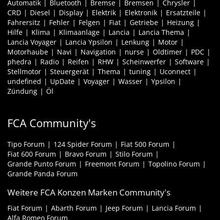
Automatik
Bluetooth
Bremse
Bremsen
Chrysler
CRD
Diesel
Display
Elektrik
Elektronik
Ersatzteile
Fahrersitz
Fehler
Felgen
Fiat
Getriebe
Heizung
Hilfe
Klima
Klimaanlage
Lancia
Lancia Thema
Lancia Voyager
Lancia Ypsilon
Lenkung
Motor
Motorhaube
Navi
Navigation
nurse
Oldtimer
PDC
phedra
Radio
Reifen
RHW
Scheinwerfer
Software
Stellmotor
Steuergerät
Thema
tuning
Uconnect
undefined
UpDate
Voyager
Wasser
Ypsilon
Zündung
Öl
FCA Community's
Tipo Forum
124 Spider Forum
Fiat 500 Forum
Fiat 600 Forum
Bravo Forum
Stilo Forum
Grande Punto Forum
Freemont Forum
Topolino Forum
Grande Panda Forum
Weitere FCA Konzen Marken Community's
Fiat Forum
Abarth Forum
Jeep Forum
Lancia Forum
Alfa Romeo Forum