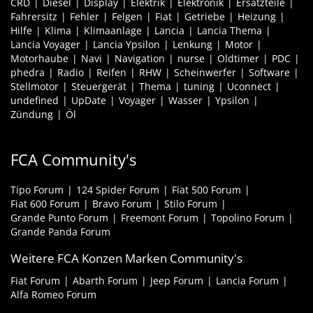
CRD
Diesel
Display
Elektrik
Elektronik
Ersatzteile
Fahrersitz
Fehler
Felgen
Fiat
Getriebe
Heizung
Hilfe
Klima
Klimaanlage
Lancia
Lancia Thema
Lancia Voyager
Lancia Ypsilon
Lenkung
Motor
Motorhaube
Navi
Navigation
nurse
Oldtimer
PDC
phedra
Radio
Reifen
RHW
Scheinwerfer
Software
Stellmotor
Steuergerät
Thema
tuning
Uconnect
undefined
UpDate
Voyager
Wasser
Ypsilon
Zündung
Öl
FCA Community's
Tipo Forum
124 Spider Forum
Fiat 500 Forum
Fiat 600 Forum
Bravo Forum
Stilo Forum
Grande Punto Forum
Freemont Forum
Topolino Forum
Grande Panda Forum
Weitere FCA Konzen Marken Community's
Fiat Forum
Abarth Forum
Jeep Forum
Lancia Forum
Alfa Romeo Forum