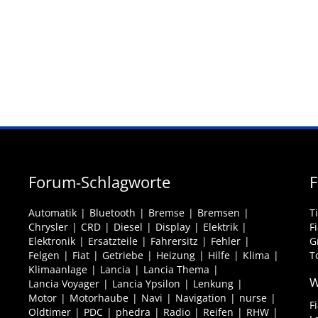
Forum-Schlagworte
F
Automatik
Bluetooth
Bremse
Bremsen
T
Chrysler
CRD
Diesel
Display
Elektrik
F
Elektronik
Ersatzteile
Fahrersitz
Fehler
G
Felgen
Fiat
Getriebe
Heizung
Hilfe
Klima
T
Klimaanlage
Lancia
Lancia Thema
W
Lancia Voyager
Lancia Ypsilon
Lenkung
Motor
Motorhaube
Navi
Navigation
nurse
F
Oldtimer
PDC
phedra
Radio
Reifen
RHW