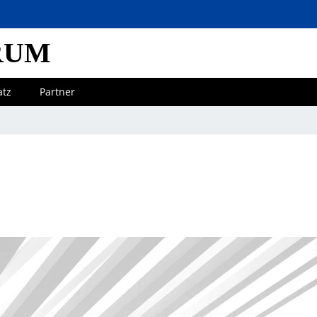
RUM
atz
Partner