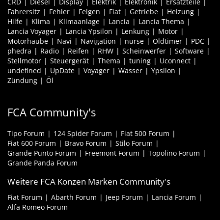
CRD
Diesel
Display
Elektrik
Elektronik
Ersatzteile
Fahrersitz
Fehler
Felgen
Fiat
Getriebe
Heizung
Hilfe
Klima
Klimaanlage
Lancia
Lancia Thema
Lancia Voyager
Lancia Ypsilon
Lenkung
Motor
Motorhaube
Navi
Navigation
nurse
Oldtimer
PDC
phedra
Radio
Reifen
RHW
Scheinwerfer
Software
Stellmotor
Steuergerät
Thema
tuning
Uconnect
undefined
UpDate
Voyager
Wasser
Ypsilon
Zündung
Öl
FCA Community's
Tipo Forum
124 Spider Forum
Fiat 500 Forum
Fiat 600 Forum
Bravo Forum
Stilo Forum
Grande Punto Forum
Freemont Forum
Topolino Forum
Grande Panda Forum
Weitere FCA Konzen Marken Community's
Fiat Forum
Abarth Forum
Jeep Forum
Lancia Forum
Alfa Romeo Forum