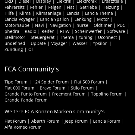
CRD
Diesel
Display
Elektrik
Elektronik
Ersatzteile
Fahrersitz
Fehler
Felgen
Fiat
Getriebe
Heizung
Hilfe
Klima
Klimaanlage
Lancia
Lancia Thema
Lancia Voyager
Lancia Ypsilon
Lenkung
Motor
Motorhaube
Navi
Navigation
nurse
Oldtimer
PDC
phedra
Radio
Reifen
RHW
Scheinwerfer
Software
Stellmotor
Steuergerät
Thema
tuning
Uconnect
undefined
UpDate
Voyager
Wasser
Ypsilon
Zündung
Öl
FCA Community's
Tipo Forum
124 Spider Forum
Fiat 500 Forum
Fiat 600 Forum
Bravo Forum
Stilo Forum
Grande Punto Forum
Freemont Forum
Topolino Forum
Grande Panda Forum
Weitere FCA Konzen Marken Community's
Fiat Forum
Abarth Forum
Jeep Forum
Lancia Forum
Alfa Romeo Forum