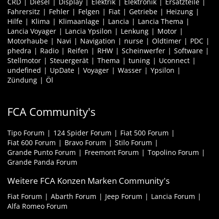
CRD
Diesel
Display
Elektrik
Elektronik
Ersatzteile
Fahrersitz
Fehler
Felgen
Fiat
Getriebe
Heizung
Hilfe
Klima
Klimaanlage
Lancia
Lancia Thema
Lancia Voyager
Lancia Ypsilon
Lenkung
Motor
Motorhaube
Navi
Navigation
nurse
Oldtimer
PDC
phedra
Radio
Reifen
RHW
Scheinwerfer
Software
Stellmotor
Steuergerät
Thema
tuning
Uconnect
undefined
UpDate
Voyager
Wasser
Ypsilon
Zündung
Öl
FCA Community's
Tipo Forum
124 Spider Forum
Fiat 500 Forum
Fiat 600 Forum
Bravo Forum
Stilo Forum
Grande Punto Forum
Freemont Forum
Topolino Forum
Grande Panda Forum
Weitere FCA Konzen Marken Community's
Fiat Forum
Abarth Forum
Jeep Forum
Lancia Forum
Alfa Romeo Forum