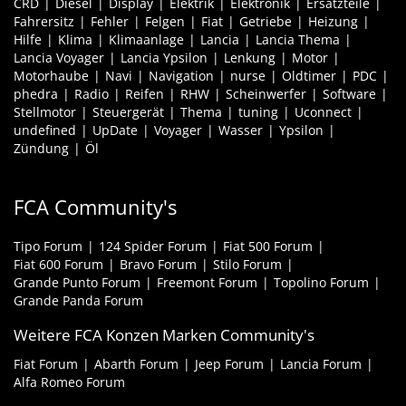
CRD
Diesel
Display
Elektrik
Elektronik
Ersatzteile
Fahrersitz
Fehler
Felgen
Fiat
Getriebe
Heizung
Hilfe
Klima
Klimaanlage
Lancia
Lancia Thema
Lancia Voyager
Lancia Ypsilon
Lenkung
Motor
Motorhaube
Navi
Navigation
nurse
Oldtimer
PDC
phedra
Radio
Reifen
RHW
Scheinwerfer
Software
Stellmotor
Steuergerät
Thema
tuning
Uconnect
undefined
UpDate
Voyager
Wasser
Ypsilon
Zündung
Öl
FCA Community's
Tipo Forum
124 Spider Forum
Fiat 500 Forum
Fiat 600 Forum
Bravo Forum
Stilo Forum
Grande Punto Forum
Freemont Forum
Topolino Forum
Grande Panda Forum
Weitere FCA Konzen Marken Community's
Fiat Forum
Abarth Forum
Jeep Forum
Lancia Forum
Alfa Romeo Forum