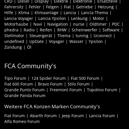
CRD
Diesel
Display
Elektrik
Elektronik
Ersatzteile
Fahrersitz
Fehler
Felgen
Fiat
Getriebe
Heizung
Hilfe
Klima
Klimaanlage
Lancia
Lancia Thema
Lancia Voyager
Lancia Ypsilon
Lenkung
Motor
Motorhaube
Navi
Navigation
nurse
Oldtimer
PDC
phedra
Radio
Reifen
RHW
Scheinwerfer
Software
Stellmotor
Steuergerät
Thema
tuning
Uconnect
undefined
UpDate
Voyager
Wasser
Ypsilon
Zündung
Öl
FCA Community's
Tipo Forum
124 Spider Forum
Fiat 500 Forum
Fiat 600 Forum
Bravo Forum
Stilo Forum
Grande Punto Forum
Freemont Forum
Topolino Forum
Grande Panda Forum
Weitere FCA Konzen Marken Community's
Fiat Forum
Abarth Forum
Jeep Forum
Lancia Forum
Alfa Romeo Forum