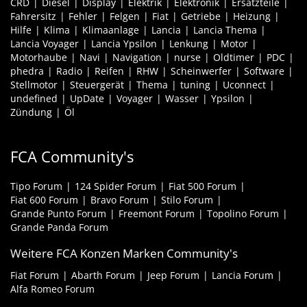
CRD
Diesel
Display
Elektrik
Elektronik
Ersatzteile
Fahrersitz
Fehler
Felgen
Fiat
Getriebe
Heizung
Hilfe
Klima
Klimaanlage
Lancia
Lancia Thema
Lancia Voyager
Lancia Ypsilon
Lenkung
Motor
Motorhaube
Navi
Navigation
nurse
Oldtimer
PDC
phedra
Radio
Reifen
RHW
Scheinwerfer
Software
Stellmotor
Steuergerät
Thema
tuning
Uconnect
undefined
UpDate
Voyager
Wasser
Ypsilon
Zündung
Öl
FCA Community's
Tipo Forum
124 Spider Forum
Fiat 500 Forum
Fiat 600 Forum
Bravo Forum
Stilo Forum
Grande Punto Forum
Freemont Forum
Topolino Forum
Grande Panda Forum
Weitere FCA Konzen Marken Community's
Fiat Forum
Abarth Forum
Jeep Forum
Lancia Forum
Alfa Romeo Forum