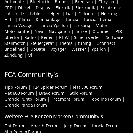
Automatik
Bluetooth
Bremse
Bremsen
Chrysler
CRD
Diesel
Display
Elektrik
Elektronik
Ersatzteile
Fahrersitz
Fehler
Felgen
Fiat
Getriebe
Heizung
Hilfe
Klima
Klimaanlage
Lancia
Lancia Thema
Lancia Voyager
Lancia Ypsilon
Lenkung
Motor
Motorhaube
Navi
Navigation
nurse
Oldtimer
PDC
phedra
Radio
Reifen
RHW
Scheinwerfer
Software
Stellmotor
Steuergerät
Thema
tuning
Uconnect
undefined
UpDate
Voyager
Wasser
Ypsilon
Zündung
Öl
FCA Community's
Tipo Forum
124 Spider Forum
Fiat 500 Forum
Fiat 600 Forum
Bravo Forum
Stilo Forum
Grande Punto Forum
Freemont Forum
Topolino Forum
Grande Panda Forum
Weitere FCA Konzen Marken Community's
Fiat Forum
Abarth Forum
Jeep Forum
Lancia Forum
Alfa Romeo Forum