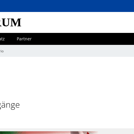
RUM
atz
Partner
rio
rgänge