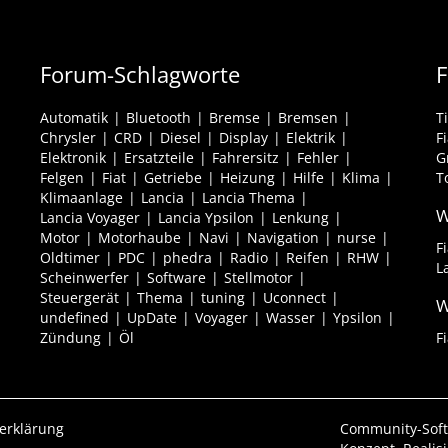
Forum-Schlagworte
F
Automatik
Bluetooth
Bremse
Bremsen
T
Chrysler
CRD
Diesel
Display
Elektrik
F
Elektronik
Ersatzteile
Fahrersitz
Fehler
G
Felgen
Fiat
Getriebe
Heizung
Hilfe
Klima
T
Klimaanlage
Lancia
Lancia Thema
W
Lancia Voyager
Lancia Ypsilon
Lenkung
Motor
Motorhaube
Navi
Navigation
nurse
F
Oldtimer
PDC
phedra
Radio
Reifen
RHW
L
Scheinwerfer
Software
Stellmotor
Steuergerät
Thema
tuning
Uconnect
W
undefined
UpDate
Voyager
Wasser
Ypsilon
Zündung
Öl
F
erklärung
Community-Sof