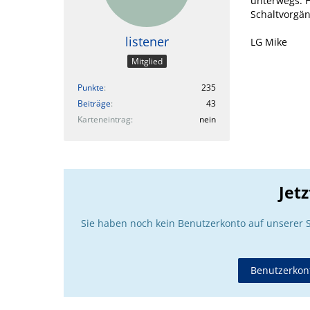
unterwegs. H
Schaltvorgä
listener
LG Mike
Mitglied
Punkte
235
Beiträge
43
Karteneintrag
nein
Jet
Sie haben noch kein Benutzerkonto auf unserer 
Benutzerkont