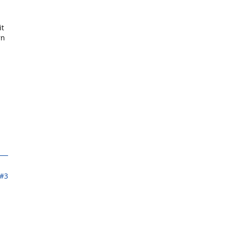
it
rn
#3