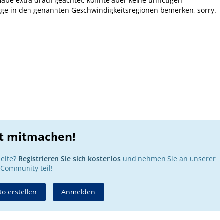
abe extra drauf geachtet, konnte aber keine unnötigen
nge in den genannten Geschwindigkeitsregionen bemerken, sorry.
zt mitmachen!
Seite?
Registrieren Sie sich kostenlos
und nehmen Sie an unserer
Community teil!
o erstellen
Anmelden