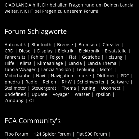
CIAO LANCIA hilft Dir bei allen Fragen rund um Deinen Lancia
weiter. NICHT bei Fragen zu unserem Forum!
Forum-Schlagworte
Automatik
Bluetooth
Bremse
Bremsen
Chrysler
CRD
Diesel
Display
Elektrik
Elektronik
Ersatzteile
Fahrersitz
Fehler
Felgen
Fiat
Getriebe
Heizung
Hilfe
Klima
Klimaanlage
Lancia
Lancia Thema
Lancia Voyager
Lancia Ypsilon
Lenkung
Motor
Motorhaube
Navi
Navigation
nurse
Oldtimer
PDC
phedra
Radio
Reifen
RHW
Scheinwerfer
Software
Stellmotor
Steuergerät
Thema
tuning
Uconnect
undefined
UpDate
Voyager
Wasser
Ypsilon
Zündung
Öl
FCA Community's
Tipo Forum
124 Spider Forum
Fiat 500 Forum