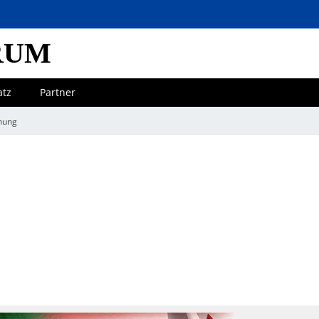
RUM
atz
Partner
nung