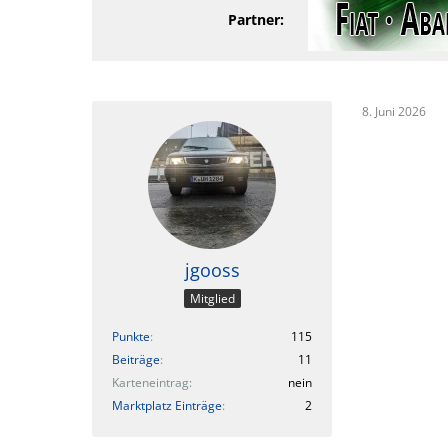
Partner:
8. Juni 2026
jgooss
Mitglied
Punkte
115
Beiträge
11
Karteneintrag
nein
Marktplatz Einträge
2