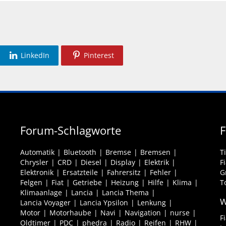
LinkedIn
Pinterest
Forum-Schlagworte
F
Automatik
Bluetooth
Bremse
Bremsen
T
Chrysler
CRD
Diesel
Display
Elektrik
F
Elektronik
Ersatzteile
Fahrersitz
Fehler
G
Felgen
Fiat
Getriebe
Heizung
Hilfe
Klima
T
Klimaanlage
Lancia
Lancia Thema
W
Lancia Voyager
Lancia Ypsilon
Lenkung
Motor
Motorhaube
Navi
Navigation
nurse
F
Oldtimer
PDC
phedra
Radio
Reifen
RHW