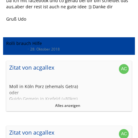
Da ich mit fatzebook und co genau bei dir bin scheidet das
aus,aber der rest ist auch ne gute idee :)) Danke dir
Gruß Udo
Rolli brauch Hilfe
DrSnuggles
28. Oktober 2018
Zitat von acgallex
Moll in Köln Porz (ehemals Getra)
oder
Guido Gemein in Krefeld (+80km)
Wobei ich letztere persönlich seit gut
20
26 Jahren kenne.
Alles anzeigen
Hast du Info zum Hersteller / Typ des Motors?
Gruß Alex
Zitat von acgallex