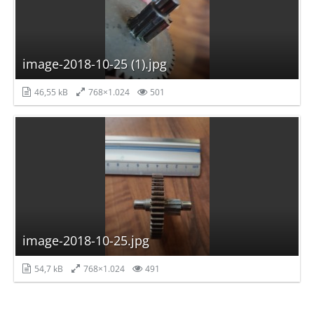
image-2018-10-25 (1).jpg
46,55 kB
768×1.024
501
image-2018-10-25.jpg
54,7 kB
768×1.024
491