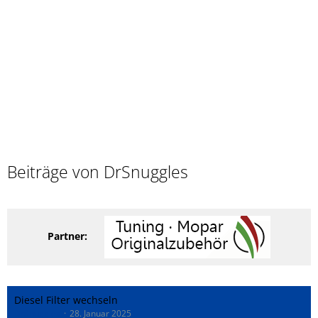
Beiträge von DrSnuggles
Partner:
Diesel Filter wechseln
DrSnuggles
28. Januar 2025