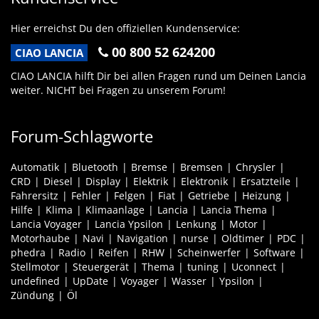
Hier erreichst Du den offiziellen Kundenservice:
00 800 52 624200
CIAO LANCIA
CIAO LANCIA hilft Dir bei allen Fragen rund um Deinen Lancia
weiter. NICHT bei Fragen zu unserem Forum!
Forum-Schlagworte
Automatik
Bluetooth
Bremse
Bremsen
Chrysler
CRD
Diesel
Display
Elektrik
Elektronik
Ersatzteile
Fahrersitz
Fehler
Felgen
Fiat
Getriebe
Heizung
Hilfe
Klima
Klimaanlage
Lancia
Lancia Thema
Lancia Voyager
Lancia Ypsilon
Lenkung
Motor
Motorhaube
Navi
Navigation
nurse
Oldtimer
PDC
phedra
Radio
Reifen
RHW
Scheinwerfer
Software
Stellmotor
Steuergerät
Thema
tuning
Uconnect
undefined
UpDate
Voyager
Wasser
Ypsilon
Zündung
Öl