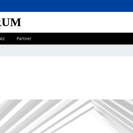
RUM
atz
Partner