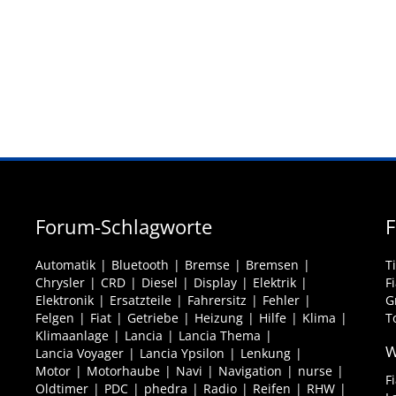
Forum-Schlagworte
F
Automatik
Bluetooth
Bremse
Bremsen
T
Chrysler
CRD
Diesel
Display
Elektrik
F
Elektronik
Ersatzteile
Fahrersitz
Fehler
G
Felgen
Fiat
Getriebe
Heizung
Hilfe
Klima
T
Klimaanlage
Lancia
Lancia Thema
W
Lancia Voyager
Lancia Ypsilon
Lenkung
Motor
Motorhaube
Navi
Navigation
nurse
F
Oldtimer
PDC
phedra
Radio
Reifen
RHW