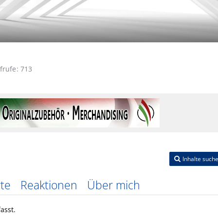
ufrufe
713
Inhalte such
te
Reaktionen
Über mich
asst.