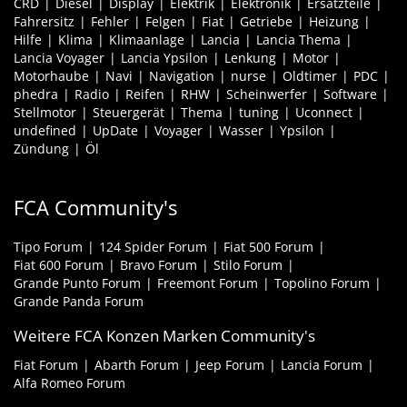
CRD
Diesel
Display
Elektrik
Elektronik
Ersatzteile
Fahrersitz
Fehler
Felgen
Fiat
Getriebe
Heizung
Hilfe
Klima
Klimaanlage
Lancia
Lancia Thema
Lancia Voyager
Lancia Ypsilon
Lenkung
Motor
Motorhaube
Navi
Navigation
nurse
Oldtimer
PDC
phedra
Radio
Reifen
RHW
Scheinwerfer
Software
Stellmotor
Steuergerät
Thema
tuning
Uconnect
undefined
UpDate
Voyager
Wasser
Ypsilon
Zündung
Öl
FCA Community's
Tipo Forum
124 Spider Forum
Fiat 500 Forum
Fiat 600 Forum
Bravo Forum
Stilo Forum
Grande Punto Forum
Freemont Forum
Topolino Forum
Grande Panda Forum
Weitere FCA Konzen Marken Community's
Fiat Forum
Abarth Forum
Jeep Forum
Lancia Forum
Alfa Romeo Forum