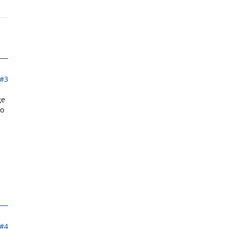
#3
ge
so
#4