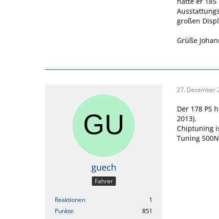
hätte er 185
Ausstattungs
großen Displ
Grüße Johan
27. Dezember 
Der 178 PS h
2013).
Chiptuning i
Tuning 500N
guech
Fahrer
Reaktionen
1
Punkte
851