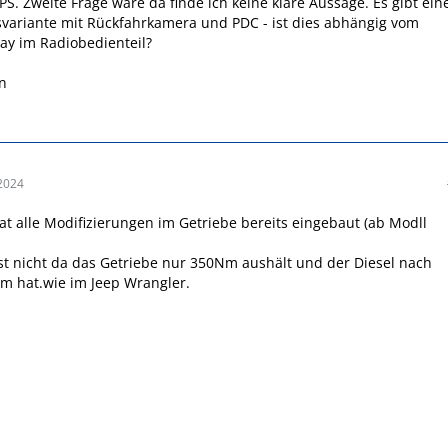
 PS. Zweite Frage wäre da finde ich keine klare Aussage. Es gibt ein
variante mit Rückfahrkamera und PDC - ist dies abhängig vom
ay im Radiobedienteil?
n
2024
at alle Modifizierungen im Getriebe bereits eingebaut (ab Modll
st nicht da das Getriebe nur 350Nm aushält und der Diesel nach
m hat.wie im Jeep Wrangler.