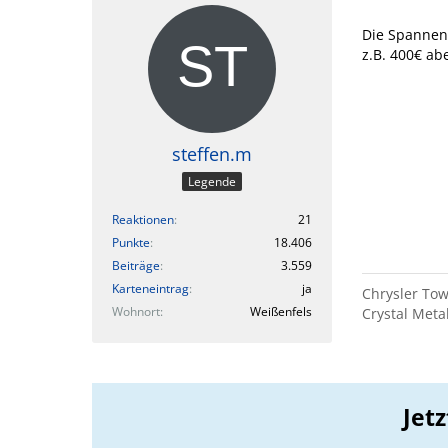
Die Spannen
z.B. 400€ ab
steffen.m
Legende
Reaktionen
21
Punkte
18.406
Beiträge
3.559
Karteneintrag
ja
Chrysler Tow
Wohnort
Weißenfels
Crystal Meta
Jet