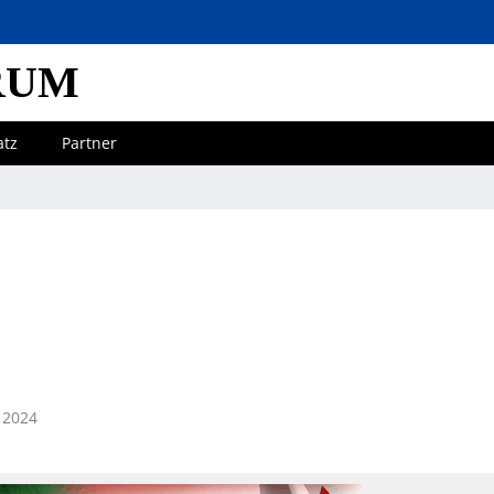
RUM
atz
Partner
 2024