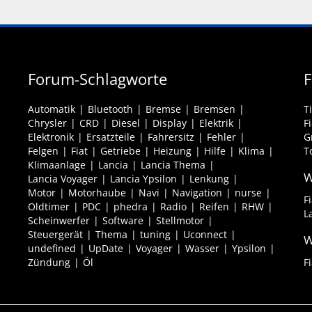
Forum-Schlagworte
F
Automatik
Bluetooth
Bremse
Bremsen
T
Chrysler
CRD
Diesel
Display
Elektrik
F
Elektronik
Ersatzteile
Fahrersitz
Fehler
G
Felgen
Fiat
Getriebe
Heizung
Hilfe
Klima
T
Klimaanlage
Lancia
Lancia Thema
W
Lancia Voyager
Lancia Ypsilon
Lenkung
Motor
Motorhaube
Navi
Navigation
nurse
F
Oldtimer
PDC
phedra
Radio
Reifen
RHW
L
Scheinwerfer
Software
Stellmotor
Steuergerät
Thema
tuning
Uconnect
W
undefined
UpDate
Voyager
Wasser
Ypsilon
Zündung
Öl
F