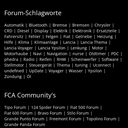
Forum-Schlagworte
Automatik
Bluetooth
Bremse
Bremsen
Chrysler
CRD
Diesel
Display
Elektrik
Elektronik
Ersatzteile
Fahrersitz
Fehler
Felgen
Fiat
Getriebe
Heizung
Hilfe
Klima
Klimaanlage
Lancia
Lancia Thema
Lancia Voyager
Lancia Ypsilon
Lenkung
Motor
Motorhaube
Navi
Navigation
nurse
Oldtimer
PDC
phedra
Radio
Reifen
RHW
Scheinwerfer
Software
Stellmotor
Steuergerät
Thema
tuning
Uconnect
undefined
UpDate
Voyager
Wasser
Ypsilon
Zündung
Öl
FCA Community's
Tipo Forum
124 Spider Forum
Fiat 500 Forum
Fiat 600 Forum
Bravo Forum
Stilo Forum
Grande Punto Forum
Freemont Forum
Topolino Forum
Grande Panda Forum