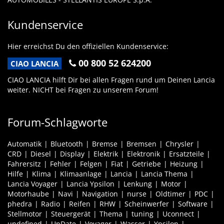
Kundenservice
Hier erreichst Du den offiziellen Kundenservice:
00 800 52 624200
CIAO LANCIA
CIAO LANCIA hilft Dir bei allen Fragen rund um Deinen Lancia
weiter. NICHT bei Fragen zu unserem Forum!
Forum-Schlagworte
Automatik
Bluetooth
Bremse
Bremsen
Chrysler
CRD
Diesel
Display
Elektrik
Elektronik
Ersatzteile
Fahrersitz
Fehler
Felgen
Fiat
Getriebe
Heizung
Hilfe
Klima
Klimaanlage
Lancia
Lancia Thema
Lancia Voyager
Lancia Ypsilon
Lenkung
Motor
Motorhaube
Navi
Navigation
nurse
Oldtimer
PDC
phedra
Radio
Reifen
RHW
Scheinwerfer
Software
Stellmotor
Steuergerät
Thema
tuning
Uconnect
undefined
UpDate
Voyager
Wasser
Ypsilon