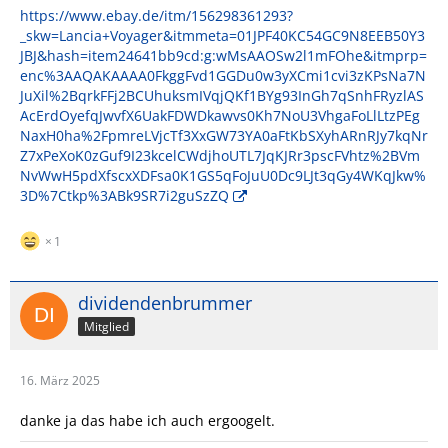
https://www.ebay.de/itm/156298361293?
_skw=Lancia+Voyager&itmmeta=01JPF40KC54GC9N8EEB50Y3
JBJ&hash=item24641bb9cd:g:wMsAAOSw2l1mFOhe&itmprp=
enc%3AAQAKAAAA0FkggFvd1GGDu0w3yXCmi1cvi3zKPsNa7N
JuXil%2BqrkFFj2BCUhuksmIVqjQKf1BYg93InGh7qSnhFRyzlAS
AcErdOyefqJwvfX6UakFDWDkawvs0Kh7NoU3VhgaFoLlLtzPEg
NaxH0ha%2FpmreLVjcTf3XxGW73YA0aFtKbSXyhARnRJy7kqNr
Z7xPeXoK0zGuf9I23kcelCWdjhoUTL7JqKJRr3pscFVhtz%2BVm
NvWwH5pdXfscxXDFsa0K1GS5qFoJuU0Dc9LJt3qGy4WKqJkw%
3D%7Ctkp%3ABk9SR7i2guSzZQ
1
dividendenbrummer
Mitglied
16. März 2025
danke ja das habe ich auch ergoogelt.