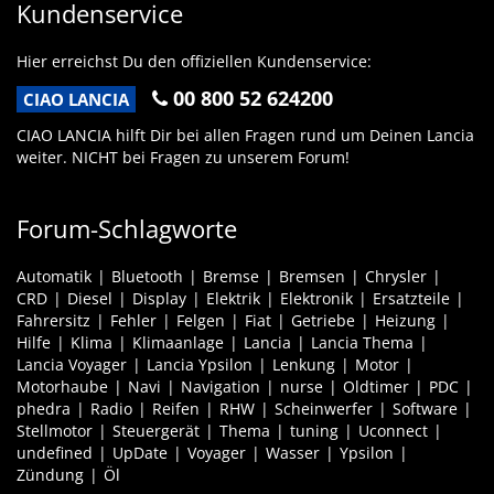
Kundenservice
Hier erreichst Du den offiziellen Kundenservice:
00 800 52 624200
CIAO LANCIA
CIAO LANCIA hilft Dir bei allen Fragen rund um Deinen Lancia
weiter. NICHT bei Fragen zu unserem Forum!
Forum-Schlagworte
Automatik
Bluetooth
Bremse
Bremsen
Chrysler
CRD
Diesel
Display
Elektrik
Elektronik
Ersatzteile
Fahrersitz
Fehler
Felgen
Fiat
Getriebe
Heizung
Hilfe
Klima
Klimaanlage
Lancia
Lancia Thema
Lancia Voyager
Lancia Ypsilon
Lenkung
Motor
Motorhaube
Navi
Navigation
nurse
Oldtimer
PDC
phedra
Radio
Reifen
RHW
Scheinwerfer
Software
Stellmotor
Steuergerät
Thema
tuning
Uconnect
undefined
UpDate
Voyager
Wasser
Ypsilon
Zündung
Öl