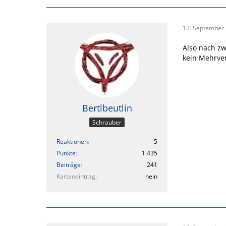
12. September
Also nach zw
kein Mehrver
Bertlbeutlin
Schrauber
Reaktionen
5
Punkte
1.435
Beiträge
241
Karteneintrag
nein