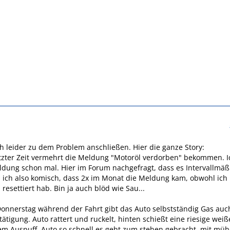
h leider zu dem Problem anschließen. Hier die ganze Story:
etzter Zeit vermehrt die Meldung "Motoröl verdorben" bekommen. I
ldung schon mal. Hier im Forum nachgefragt, dass es Intervallmäß
ich also komisch, dass 2x im Monat die Meldung kam, obwohl ich
resettiert hab. Bin ja auch blöd wie Sau...
 Donnerstag während der Fahrt gibt das Auto selbstständig Gas auc
ätigung. Auto rattert und ruckelt, hinten schießt eine riesige weiß
m Auspuff. Auto so schnell es geht zum stehen gebracht, mit müh