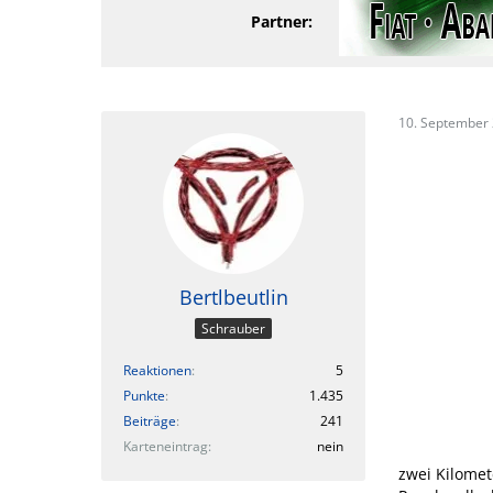
Partner:
10. September
Bertlbeutlin
Schrauber
Reaktionen
5
Punkte
1.435
Beiträge
241
Karteneintrag
nein
zwei Kilome