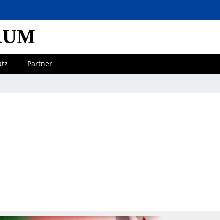
RUM
atz
Partner