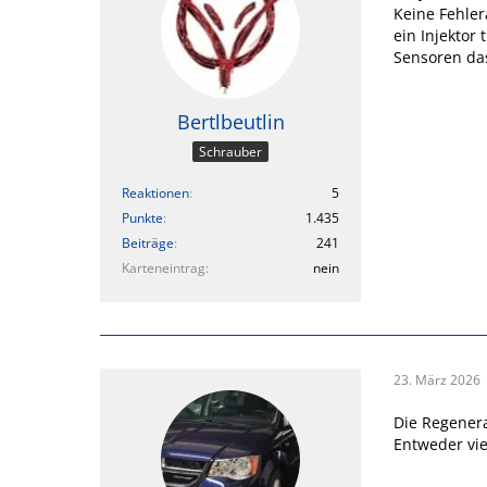
Keine Fehler
ein Injektor
Sensoren das
Bertlbeutlin
Schrauber
Reaktionen
5
Punkte
1.435
Beiträge
241
Karteneintrag
nein
23. März 2026
Die Regenera
Entweder vie