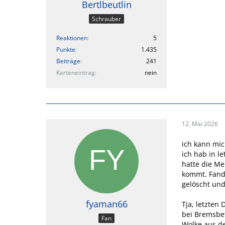
Bertlbeutlin
Schrauber
Reaktionen
5
Punkte
1.435
Beiträge
241
Karteneintrag
nein
12. Mai 2026
ich kann mic
ich hab in l
hatte die Me
kommt. Fand 
gelöscht und 
fyaman66
Tja, letzten
bei Bremsbet
Fan
Wolke aus de