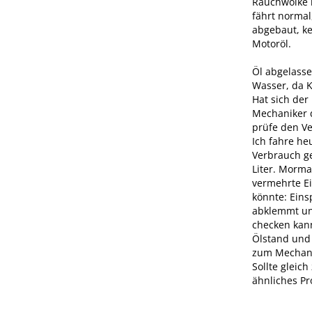
Rauchwolke h
fährt normal
abgebaut, ke
Motoröl.
Öl abgelasse
Wasser, da K
Hat sich der
Mechaniker d
prüfe den V
Ich fahre he
Verbrauch ge
Liter. Morma
vermehrte Ei
könnte: Eins
abklemmt un
checken kann
Ölstand und
zum Mechanik
Sollte gleich
ähnliches Pr