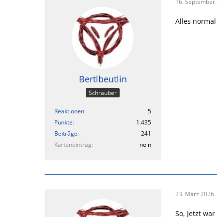
16. September
Alles normal 
Bertlbeutlin
Schrauber
Reaktionen
5
Punkte
1.435
Beiträge
241
Karteneintrag
nein
23. März 2026
So, jetzt wa