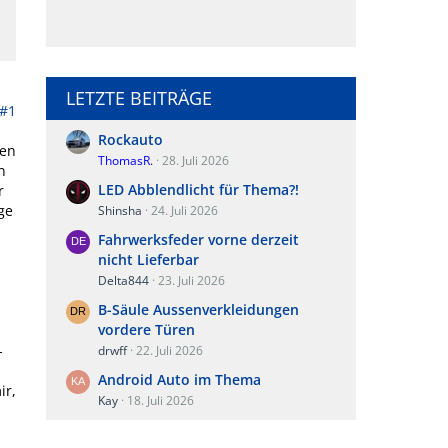
LETZTE BEITRÄGE
#1
Rockauto
ren
ThomasR.
28. Juli 2026
n
LED Abblendlicht für Thema?!
r
ge
Shinsha
24. Juli 2026
,
Fahrwerksfeder vorne derzeit
nicht Lieferbar
Delta844
23. Juli 2026
B-Säule Aussenverkleidungen
vordere Türen
-
drwff
22. Juli 2026
Android Auto im Thema
ir,
Kay
18. Juli 2026
n