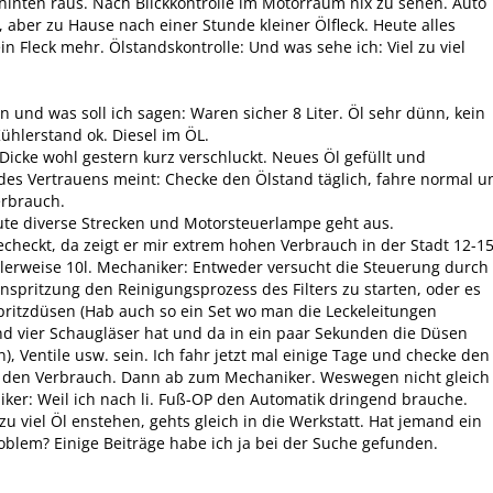
inten raus. Nach Blickkontrolle im Motorraum nix zu sehen. Auto
, aber zu Hause nach einer Stunde kleiner Ölfleck. Heute alles
in Fleck mehr. Ölstandskontrolle: Und was sehe ich: Viel zu viel
n und was soll ich sagen: Waren sicher 8 Liter. Öl sehr dünn, kein
ühlerstand ok. Diesel im ÖL.
 Dicke wohl gestern kurz verschluckt. Neues Öl gefüllt und
es Vertrauens meint: Checke den Ölstand täglich, fahre normal u
erbrauch.
ute diverse Strecken und Motorsteuerlampe geht aus.
checkt, da zeigt er mir extrem hohen Verbrauch in der Stadt 12-1
lerweise 10l. Mechaniker: Entweder versucht die Steuerung durch
nspritzung den Reinigungsprozess des Filters zu starten, oder es
pritzdüsen (Hab auch so ein Set wo man die Leckeleitungen
d vier Schaugläser hat und da in ein paar Sekunden die Düsen
), Ventile usw. sein. Ich fahr jetzt mal einige Tage und checke den
 den Verbrauch. Dann ab zum Mechaniker. Weswegen nicht gleich
er: Weil ich nach li. Fuß-OP den Automatik dringend brauche.
 zu viel Öl enstehen, gehts gleich in die Werkstatt. Hat jemand ein
oblem? Einige Beiträge habe ich ja bei der Suche gefunden.