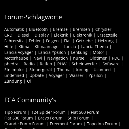
Forum-Schlagworte
Automatik
Bluetooth
Bremse
Bremsen
Chrysler
CRD
Diesel
Display
Elektrik
Elektronik
Ersatzteile
Fahrersitz
Fehler
Felgen
Fiat
Getriebe
Heizung
Hilfe
Klima
Klimaanlage
Lancia
Lancia Thema
Lancia Voyager
Lancia Ypsilon
Lenkung
Motor
Motorhaube
Navi
Navigation
nurse
Oldtimer
PDC
phedra
Radio
Reifen
RHW
Scheinwerfer
Software
Stellmotor
Steuergerät
Thema
tuning
Uconnect
undefined
UpDate
Voyager
Wasser
Ypsilon
Zündung
Öl
FCA Community's
Tipo Forum
124 Spider Forum
Fiat 500 Forum
Fiat 600 Forum
Bravo Forum
Stilo Forum
Grande Punto Forum
Freemont Forum
Topolino Forum