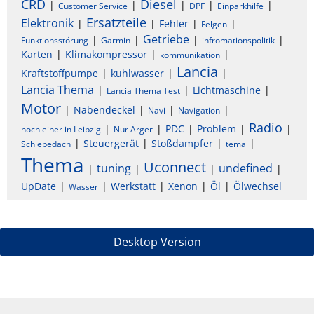
CRD
Diesel
Customer Service
DPF
Einparkhilfe
Ersatzteile
Elektronik
Fehler
Felgen
Getriebe
Funktionsstörung
Garmin
infromationspolitik
Karten
Klimakompressor
kommunikation
Lancia
Kraftstoffpumpe
kuhlwasser
Lancia Thema
Lichtmaschine
Lancia Thema Test
Motor
Nabendeckel
Navi
Navigation
Radio
PDC
Problem
noch einer in Leipzig
Nur Ärger
Steuergerät
Stoßdampfer
Schiebedach
tema
Thema
Uconnect
tuning
undefined
UpDate
Werkstatt
Xenon
Öl
Ölwechsel
Wasser
Desktop Version