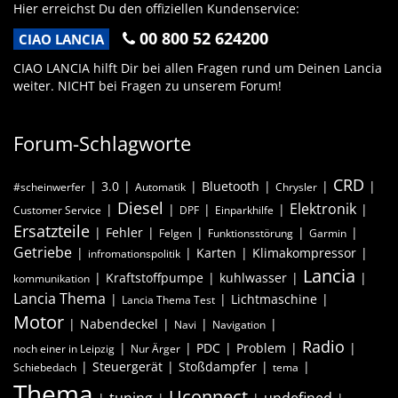
Hier erreichst Du den offiziellen Kundenservice:
00 800 52 624200
CIAO LANCIA
CIAO LANCIA hilft Dir bei allen Fragen rund um Deinen Lancia
weiter. NICHT bei Fragen zu unserem Forum!
Forum-Schlagworte
CRD
3.0
Bluetooth
#scheinwerfer
Automatik
Chrysler
Diesel
Elektronik
Customer Service
DPF
Einparkhilfe
Ersatzteile
Fehler
Felgen
Funktionsstörung
Garmin
Getriebe
Karten
Klimakompressor
infromationspolitik
Lancia
Kraftstoffpumpe
kuhlwasser
kommunikation
Lancia Thema
Lichtmaschine
Lancia Thema Test
Motor
Nabendeckel
Navi
Navigation
Radio
PDC
Problem
noch einer in Leipzig
Nur Ärger
Steuergerät
Stoßdampfer
Schiebedach
tema
Thema
Uconnect