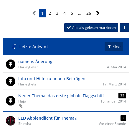
1
2
3
4
5
…
26
Alle als gelesen markieren
Letzte Antwort
Filter
namens Änerung
HarleyPeter
4. Mai 2014
Info und Hilfe zu neuen Beiträgen
HarleyPeter
17. März 2014
Neuer Thema: das erste globale Flaggschiff
35
Hajö
15. Januar 2014
LED Abblendlicht für Thema?!
2
Shinsha
Vor einer Stunde