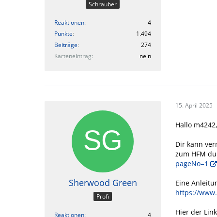
Schrauber
Reaktionen
4
Punkte
1.494
Beiträge
274
Karteneintrag
nein
15. April 2025
Hallo m4242
Dir kann ver
zum HFM du
pageNo=1
Sherwood Green
Eine Anleitu
https://www
Profi
Hier der Lin
Reaktionen
4