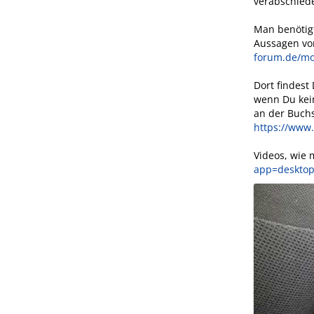
verabschiedet
Man benötigt
Aussagen vo
forum.de/mo
Dort findest
wenn Du kein
an der Buch
https://ww
Videos, wie
app=desktop