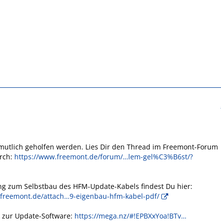
,
mutlich geholfen werden. Lies Dir den Thread im Freemont-Forum
rch:
https://www.freemont.de/forum/…lem-gel%C3%B6st/?
ng zum Selbstbau des HFM-Update-Kabels findest Du hier:
.freemont.de/attach…9-eigenbau-hfm-kabel-pdf/
k zur Update-Software:
https://mega.nz/#!EPBXxYoa!BTv…