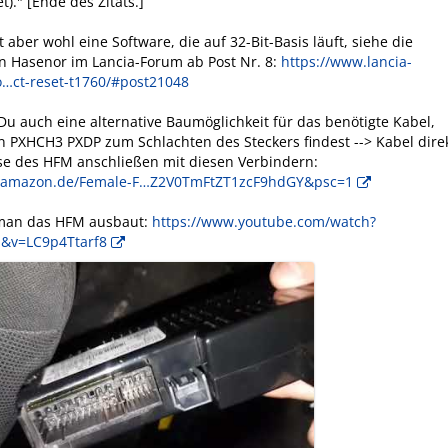
)." [Ende des Zitats.]
 aber wohl eine Software, die auf 32-Bit-Basis läuft, siehe die
n Hasenor im Lancia-Forum ab Post Nr. 8:
https://www.lancia-
…ct-reset-t1760/#post21048
 Du auch eine alternative Baumöglichkeit für das benötigte Kabel,
 PXHCH3 PXDP zum Schlachten des Steckers findest --> Kabel dire
se des HFM anschließen mit diesen Verbindern:
w.amazon.de/Female-F…Z2V0TmFtZT1zcF9hdGY&psc=1
 man das HFM ausbaut:
https://www.youtube.com/watch?
&v=LC9p4Ttarf8