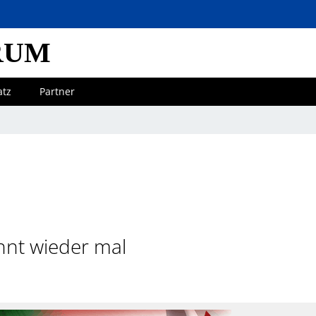
RUM
atz
Partner
nnt wieder mal