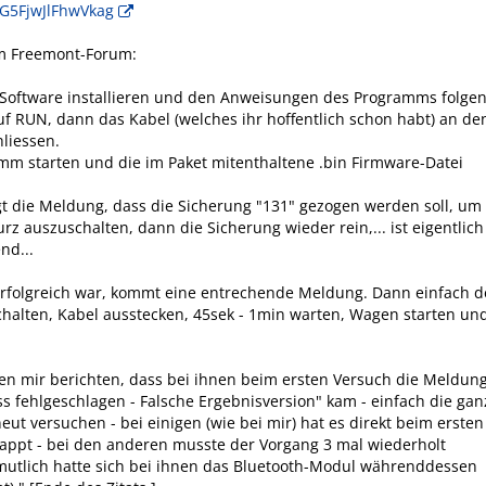
G5FjwJlFhwVkag
em Freemont-Forum:
 Software installieren und den Anweisungen des Programms folgen
f RUN, dann das Kabel (welches ihr hoffentlich schon habt) an de
liessen.
mm starten und die im Paket mitenthaltene .bin Firmware-Datei
gt die Meldung, dass die Sicherung "131" gezogen werden soll, um
rz auszuschalten, dann die Sicherung wieder rein,... ist eigentlich
nd...
erfolgreich war, kommt eine entrechende Meldung. Dann einfach 
alten, Kabel ausstecken, 45sek - 1min warten, Wagen starten un
n mir berichten, dass bei ihnen beim ersten Versuch die Meldun
ss fehlgeschlagen - Falsche Ergebnisversion" kam - einfach die gan
eut versuchen - bei einigen (wie bei mir) hat es direkt beim ersten
appt - bei den anderen musste der Vorgang 3 mal wiederholt
mutlich hatte sich bei ihnen das Bluetooth-Modul währenddessen