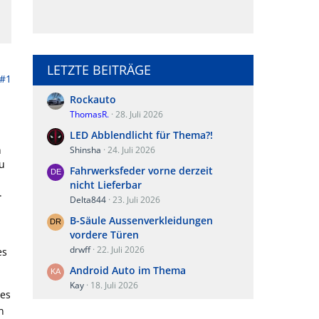
LETZTE BEITRÄGE
#1
Rockauto
ThomasR.
28. Juli 2026
LED Abblendlicht für Thema?!
n
Shinsha
24. Juli 2026
u
Fahrwerksfeder vorne derzeit
nicht Lieferbar
.
Delta844
23. Juli 2026
B-Säule Aussenverkleidungen
vordere Türen
drwff
22. Juli 2026
es
Android Auto im Thema
Kay
18. Juli 2026
 es
n