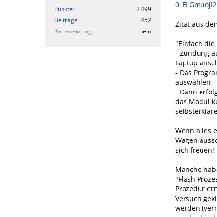
0_ELGmuojI2
Punkte
2.499
Beiträge
452
Zitat aus d
Karteneintrag
nein
"Einfach die
- Zündung au
Laptop ansch
- Das Progra
auswählen
- Dann erfol
das Modul ku
selbsterkläre
Wenn alles 
Wagen aussch
sich freuen!
Manche habe
"Flash Proze
Prozedur ern
Versuch gekl
werden (ver