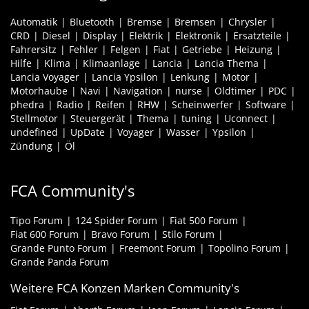
Automatik
Bluetooth
Bremse
Bremsen
Chrysler
CRD
Diesel
Display
Elektrik
Elektronik
Ersatzteile
Fahrersitz
Fehler
Felgen
Fiat
Getriebe
Heizung
Hilfe
Klima
Klimaanlage
Lancia
Lancia Thema
Lancia Voyager
Lancia Ypsilon
Lenkung
Motor
Motorhaube
Navi
Navigation
nurse
Oldtimer
PDC
phedra
Radio
Reifen
RHW
Scheinwerfer
Software
Stellmotor
Steuergerät
Thema
tuning
Uconnect
undefined
UpDate
Voyager
Wasser
Ypsilon
Zündung
Öl
FCA Community's
Tipo Forum
124 Spider Forum
Fiat 500 Forum
Fiat 600 Forum
Bravo Forum
Stilo Forum
Grande Punto Forum
Freemont Forum
Topolino Forum
Grande Panda Forum
Weitere FCA Konzen Marken Community's