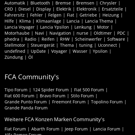
Automatik
Bluetooth
Bremse
Bremsen
Chrysler
CRD
Diesel
Display
Elektrik
Elektronik
Ersatzteile
Fahrersitz
Fehler
Felgen
Fiat
Getriebe
Heizung
Hilfe
Klima
Klimaanlage
Lancia
Lancia Thema
Lancia Voyager
Lancia Ypsilon
Lenkung
Motor
Motorhaube
Navi
Navigation
nurse
Oldtimer
PDC
phedra
Radio
Reifen
RHW
Scheinwerfer
Software
Stellmotor
Steuergerät
Thema
tuning
Uconnect
undefined
UpDate
Voyager
Wasser
Ypsilon
Zündung
Öl
FCA Community's
Tipo Forum
124 Spider Forum
Fiat 500 Forum
Fiat 600 Forum
Bravo Forum
Stilo Forum
Grande Punto Forum
Freemont Forum
Topolino Forum
Grande Panda Forum
Weitere FCA Konzen Marken Community's
Fiat Forum
Abarth Forum
Jeep Forum
Lancia Forum
Alfa Romeo Forum