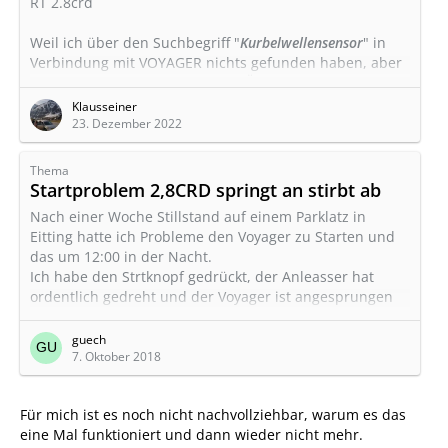
RT 2.8crd
Weil ich über den Suchbegriff "
Kurbelwellensensor
" in
Verbindung mit VOYAGER nichts gefunden haben, aber
dann Hilfe unter einer anderen Überschrift bekommen
habe,
Klausseiner
machen hier ein neues
Thema
auf.
23. Dezember 2022
Ich denke, dass die gemachten Erfahrungen hierüber
unter dem Suchbegriff "
Kurbelwellensenor
" schneller zu
Thema
finden sind:
Startproblem 2,8CRD springt an stirbt ab
Motor
Startproblem 2,8CRD springt an stirbt ab
Nach einer Woche Stillstand auf einem Parklatz in
Eitting hatte ich Probleme den Voyager zu Starten und
das um 12:00 in der Nacht.
Ich habe den Strtknopf gedrückt, der Anleasser hat
ordentlich gedreht und der Voyager ist angesprungen
und sofort wieder ausgegangen, hat sich angefühlt als
ob nur ein Zylinder angesprungen wäre. Nochmals
guech
probiert-wieder das Selbe. Ich habe es drei bis viermal
7. Oktober 2018
probiert, immer das Selbe. Dann habe ich den Strtknopf
entfernt und denn Schlüssel eingesteckt-> wieder…
Für mich ist es noch nicht nachvollziehbar, warum es das
eine Mal funktioniert und dann wieder nicht mehr.